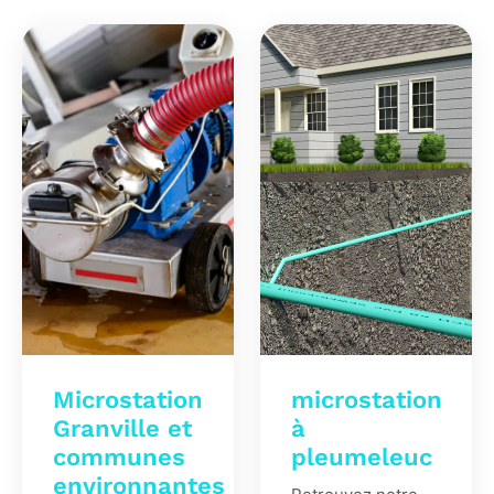
Microstation
microstation
Granville et
à
communes
pleumeleuc
environnantes